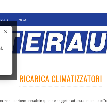
SERVIZI
NEWS
×
rà
RICARICA CLIMATIZZATORI
 una manutenzione annuale in quanto è soggetto ad usura. Interauto of