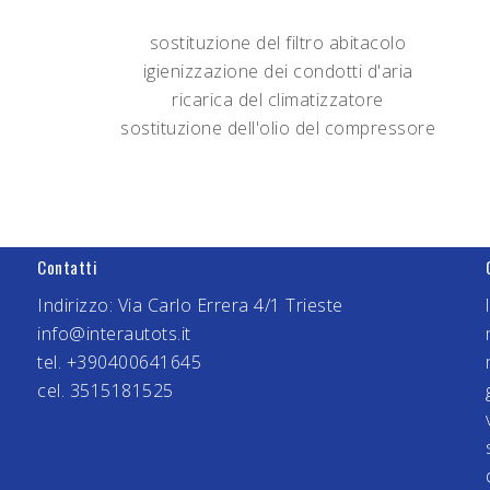
sostituzione del filtro abitacolo
igienizzazione dei condotti d'aria
ricarica del climatizzatore
sostituzione dell'olio del compressore
Contatti
Indirizzo: Via Carlo Errera 4/1 Trieste
info@interautots.it
tel. +390400641645
cel. 3515181525