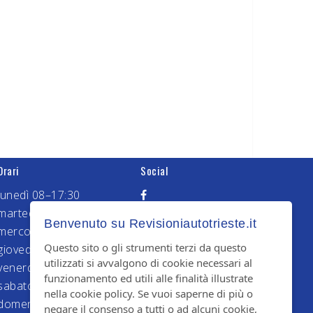
Orari
Social
lunedì 08–17:30
martedì 08–17:30
Benvenuto su Revisioniautotrieste.it
mercoledì 08–17:30
Questo sito o gli strumenti terzi da questo
giovedì 08–17:30
utilizzati si avvalgono di cookie necessari al
venerdì 08–17:30
funzionamento ed utili alle finalità illustrate
sabato 08:30–12:30
nella cookie policy. Se vuoi saperne di più o
domenica Chiuso
negare il consenso a tutti o ad alcuni cookie,