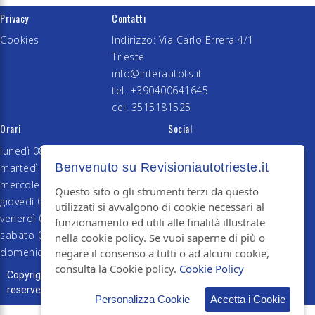
Privacy
Contatti
Cookies
Indirizzo: Via Carlo Errera 4/1
Trieste
info@interautots.it
tel. +390400641645
cel. 3515181525
Orari
Social
lunedì 08–17:30
Benvenuto su Revisioniautotrieste.it
martedì 08–17:30
mercoledì 08–17:30
Questo sito o gli strumenti terzi da questo
giovedì 08–17:30
utilizzati si avvalgono di cookie necessari al
venerdì 08–17:30
funzionamento ed utili alle finalità illustrate
sabato 08:30–12:30
nella cookie policy. Se vuoi saperne di più o
domenica Chiuso
negare il consenso a tutti o ad alcuni cookie,
consulta la Cookie policy.
Cookie Policy
Copyright © 2018 INTERAUTO P.IVA 01272410323. All rights
reserved. - Designed & Development by AppLab
Personalizza Cookie
Accetta i Cookie