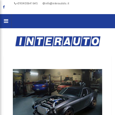
+390400641645
info@interautots.it